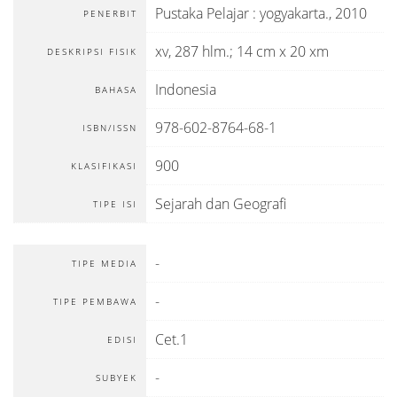
Pustaka Pelajar
:
yogyakarta
.,
2010
PENERBIT
xv, 287 hlm.; 14 cm x 20 xm
DESKRIPSI FISIK
Indonesia
BAHASA
978-602-8764-68-1
ISBN/ISSN
900
KLASIFIKASI
Sejarah dan Geografi
TIPE ISI
-
TIPE MEDIA
-
TIPE PEMBAWA
Cet.1
EDISI
-
SUBYEK