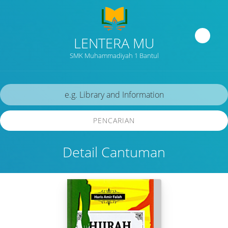
LENTERA MU
SMK Muhammadiyah 1 Bantul
PENCARIAN
Detail Cantuman