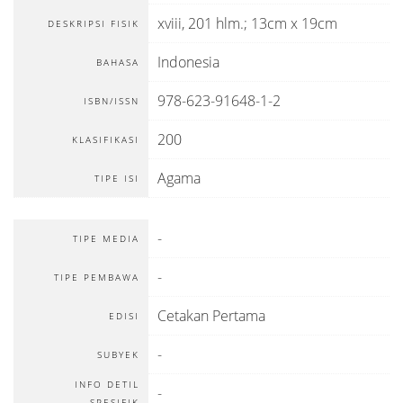
xviii, 201 hlm.; 13cm x 19cm
DESKRIPSI FISIK
Indonesia
BAHASA
978-623-91648-1-2
ISBN/ISSN
200
KLASIFIKASI
Agama
TIPE ISI
-
TIPE MEDIA
-
TIPE PEMBAWA
Cetakan Pertama
EDISI
-
SUBYEK
INFO DETIL
-
SPESIFIK