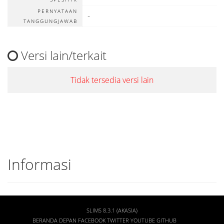
PERNYATAAN
-
TANGGUNGJAWAB
Versi lain/terkait
Tidak tersedia versi lain
Informasi
DETAIL CANTUMAN
SLIMS 8.3.1 (AKASIA)
BERANDA DEPAN
FACEBOOK
TWITTER
YOUTUBE
GITHUB