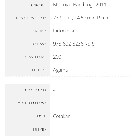
Mizania
:
Bandung
.,
2011
PENERBIT
277 hlm.; 14,5 cm x 19 cm
DESKRIPSI FISIK
Indonesia
BAHASA
978-602-8236-79-9
ISBN/ISSN
200
KLASIFIKASI
Agama
TIPE ISI
-
TIPE MEDIA
-
TIPE PEMBAWA
Cetakan 1
EDISI
-
SUBYEK