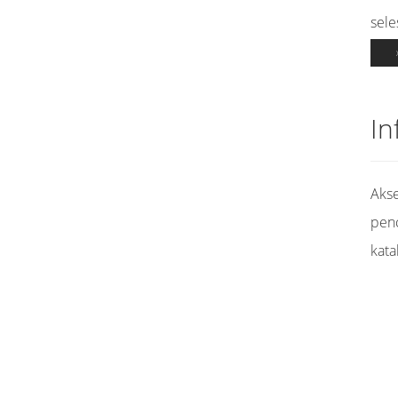
sele
In
Akse
pen
kata