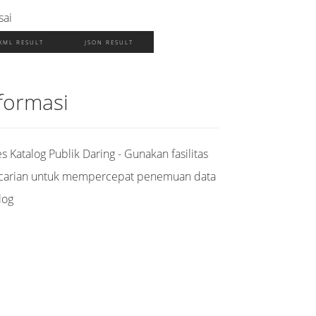
sai
XML RESULT
JSON RESULT
formasi
s Katalog Publik Daring - Gunakan fasilitas
carian untuk mempercepat penemuan data
log