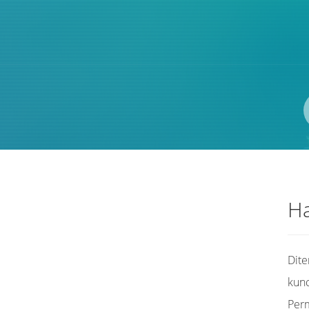
Ha
Dit
kunc
Per